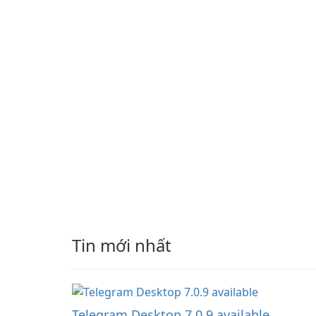
Release) is the long-te
support channel of the
Thunderbird desktop
email client designed f
organizations and user
who need predictable 
Tin mới nhất
Telegram Desktop 7.0.9 available