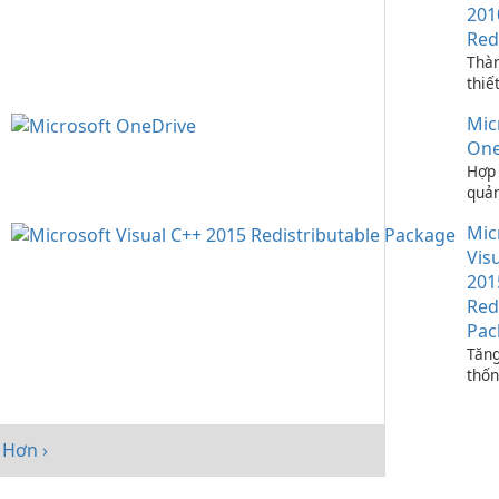
201
Red
Thà
thiế
ứng 
Mic
C++
One
Hợp 
quản
bạn 
Mic
One
Vis
201
Red
Pac
Tăng
thốn
Micr
C++
Redi
Hơn ›
Pack