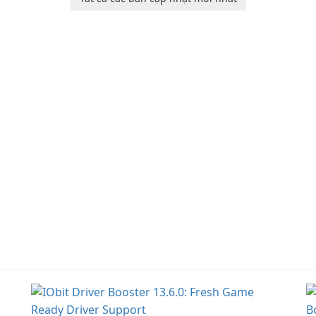
rm
organize, and access
organize to-do lists, and
information across
keep track of important
multiple devices.
information.
or
s
…