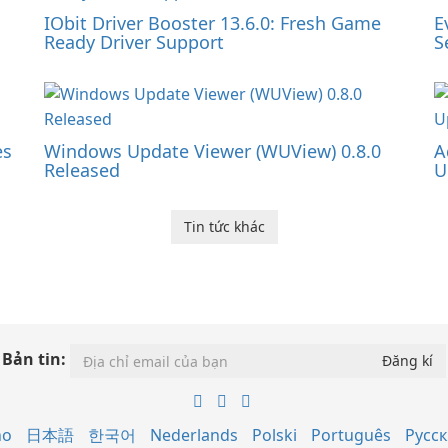
IObit Driver Booster 13.6.0: Fresh Game
E
Ready Driver Support
S
es
Windows Update Viewer (WUView) 0.8.0
A
Released
U
Tin tức khác
Bản tin:
no
日本語
한국어
Nederlands
Polski
Português
Русс