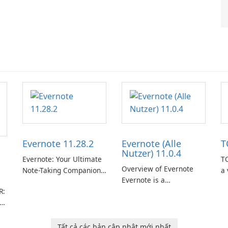
Evernote 11.28.2
Evernote (Alle
T
Nutzer) 11.0.4
Evernote: Your Ultimate
TO
Overview of Evernote
Note-Taking Companion
a 
Evernote is a
Evernote, developed by
m
R:
comprehensive note-
EverNote Corp., is a
de
taking and organization
versatile note-taking
in
software designed to
application that helps
or
help users capture,
users capture ideas,
in
Tất cả các bản cập nhật mới nhất