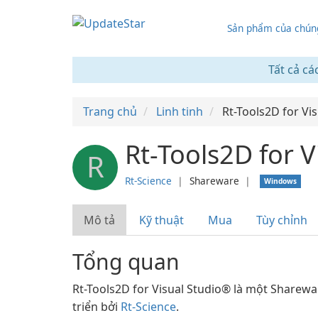
Sản phẩm của chúng
Tất cả cá
Trang chủ
Linh tinh
Rt-Tools2D for Vi
Rt-Tools2D for V
R
Rt-Science
❘
Shareware
❘
Windows
Mô tả
Kỹ thuật
Mua
Tùy chỉnh
Tổng quan
Rt-Tools2D for Visual Studio® là một Share
triển bởi
Rt-Science
.