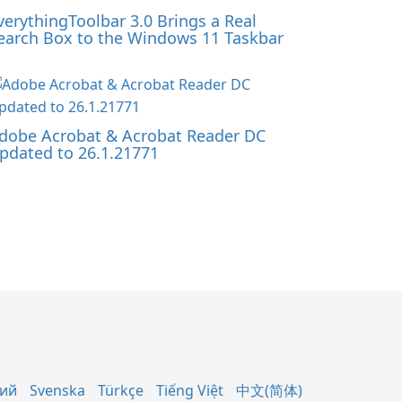
verythingToolbar 3.0 Brings a Real
earch Box to the Windows 11 Taskbar
dobe Acrobat & Acrobat Reader DC
pdated to 26.1.21771
кий
Svenska
Türkçe
Tiếng Việt
中文(简体)