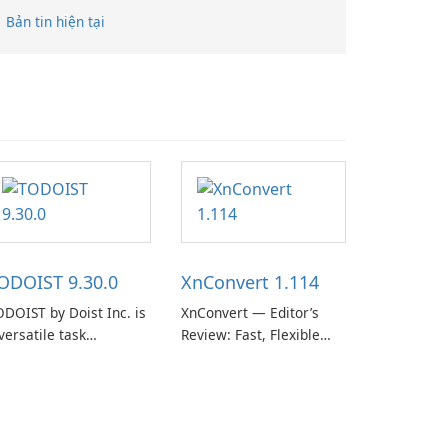
Bản tin hiện tại
ODOIST 9.30.0
XnConvert 1.114
DOIST by Doist Inc. is
XnConvert — Editor’s
versatile task
Review: Fast, Flexible
anagement tool
Batch Image Converter
signed to help
for Windows, macOS and
dividuals and teams
Linux XnConvert is a
ganize their work and
polished, cross-platform
crease productivity.
batch image processor