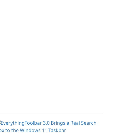
from XnSoft that
balances depth and
simplicity.